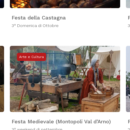
Festa della Castagna
3° Domenica di Ottobre
3
Arte e Cultura
Festa Medievale (Montopoli Val d’Arno)
3° weekend di settembre
2