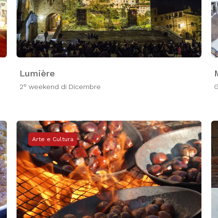
Lumière
2° weekend di Dicembre
G
Arte e Cultura