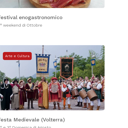
Festival enogastronomico
° weekend di Ottobre
Arte e Cultura
Festa Medievale (Volterra)
° e 3° Domenica di Agosto