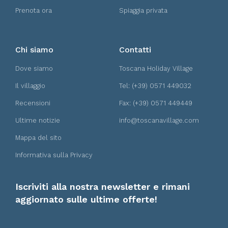
Prenota ora
Spiaggia privata
Chi siamo
Contatti
Dove siamo
Toscana Holiday Village
Il villaggio
Tel: (+39) 0571 449032
Recensioni
Fax: (+39) 0571 449449
Ultime notizie
info@toscanavillage.com
Mappa del sito
Informativa sulla Privacy
Iscriviti alla nostra newsletter e rimani
aggiornato sulle ultime offerte!