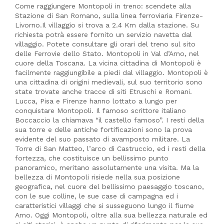
Come raggiungere Montopoli in treno: scendete alla
Stazione di San Romano, sulla linea ferroviaria Firenze-
Livorno.Il villaggio si trova a 2.4 Km dalla stazione. Su
richiesta potrà essere fornito un servizio navetta dal
villaggio. Potete consultare gli orari del treno sul sito
delle Ferrovie dello Stato. Montopoli in Val d’Arno, nel
cuore della Toscana. La vicina cittadina di Montopoli è
facilmente raggiungibile a piedi dal villaggio. Montopoli è
una cittadina di origini medievali, sul suo territorio sono
state trovate anche tracce di siti Etruschi e Romani.
Lucca, Pisa e Firenze hanno lottato a lungo per
conquistare Montopoli. Il famoso scrittore italiano
Boccaccio la chiamava “il castello famoso”. I resti della
sua torre e delle antiche fortificazioni sono la prova
evidente del suo passato di avamposto militare. La
Torre di San Matteo, l’arco di Castruccio, ed i resti della
fortezza, che costituisce un bellissimo punto
panoramico, meritano assolutamente una visita. Ma la
bellezza di Montopoli risiede nella sua posizione
geografica, nel cuore del bellissimo paesaggio toscano,
con le sue colline, le sue case di campagna ed i
caratteristici villaggi che si susseguono lungo il fiume
Arno. Oggi Montopoli, oltre alla sua bellezza naturale ed