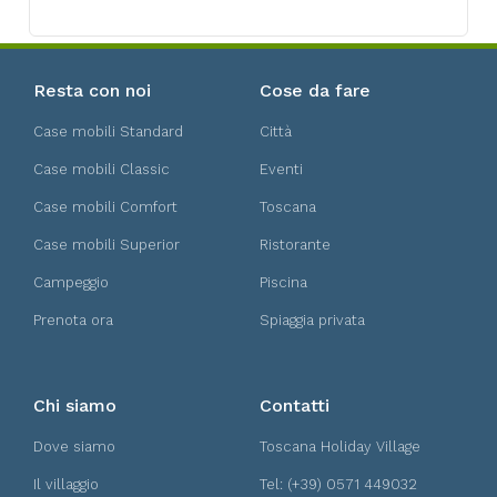
Resta con noi
Cose da fare
Case mobili Standard
Città
Case mobili Classic
Eventi
Case mobili Comfort
Toscana
Case mobili Superior
Ristorante
Campeggio
Piscina
Prenota ora
Spiaggia privata
Chi siamo
Contatti
Dove siamo
Toscana Holiday Village
Il villaggio
Tel: (+39) 0571 449032