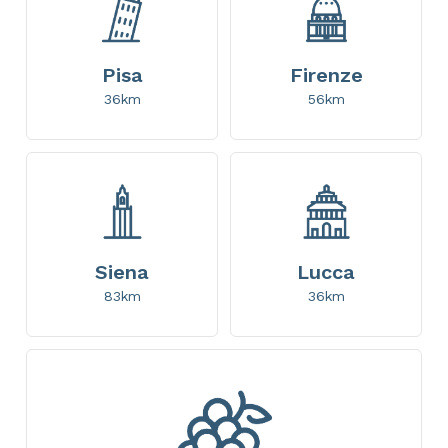
Pisa
Firenze
36km
56km
Siena
Lucca
83km
36km