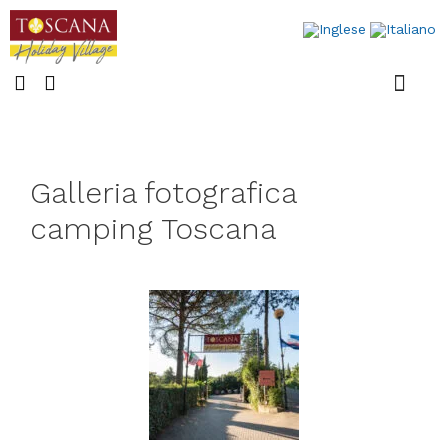
Case mobili
Ultime notizi
Galleria fotografica
camping Toscana