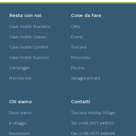
Resta con noi
Cose da fare
Case mobili Standard
Città
Case mobili Classic
Eventi
Case mobili Comfort
Toscana
Case mobili Superior
Ristorante
Campeggio
Piscina
Prenota ora
Spiaggia privata
Chi siamo
Contatti
Dove siamo
Toscana Holiday Village
Il villaggio
Tel: (+39) 0571 449032
Recensioni
Fax: (+39) 0571 449449