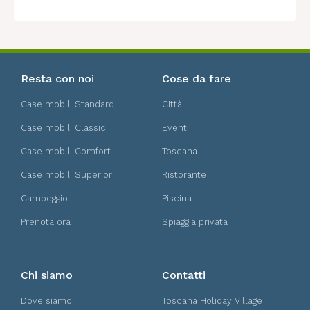
Resta con noi
Cose da fare
Case mobili Standard
Città
Case mobili Classic
Eventi
Case mobili Comfort
Toscana
Case mobili Superior
Ristorante
Campeggio
Piscina
Prenota ora
Spiaggia privata
Chi siamo
Contatti
Dove siamo
Toscana Holiday Village