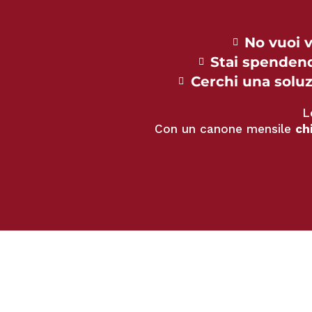
No vuoi v
Stai spenden
Cerchi una soluz
L
Con un canone mensile
ch