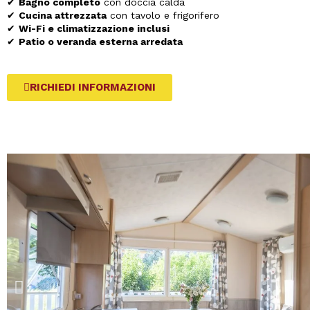
✔
Bagno completo
con doccia calda
✔
Cucina attrezzata
con tavolo e frigorifero
✔
Wi-Fi e climatizzazione inclusi
✔
Patio o veranda esterna arredata
RICHIEDI INFORMAZIONI