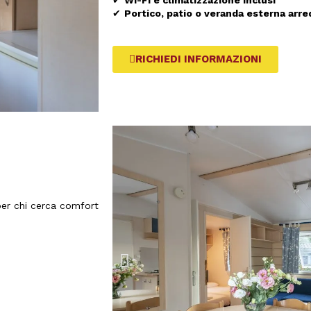
✔
Wi-Fi e climatizzazione inclusi
✔
Portico, patio o veranda esterna arre
RICHIEDI INFORMAZIONI
i per chi cerca comfort