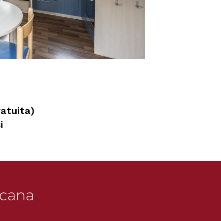
ratuita)
i
scana