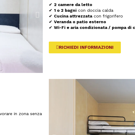
✔
2 camere da letto
✔
1 o 2 bagni
con doccia calda
✔
Cucina attrezzata
con frigorifero
✔
Veranda o patio esterno
✔
Wi-Fi e aria condizionata / pompa di c
RICHIEDI INFORMAZIONI
avorare in zona senza