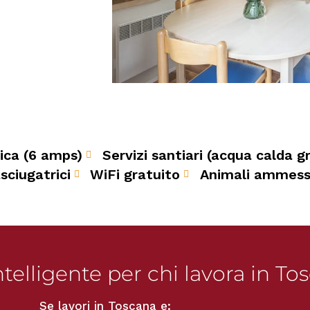
ica (6 amps)
Servizi santiari (acqua calda g
sciugatrici
WiFi gratuito
Animali ammess
ntelligente per chi lavora in To
Se lavori in Toscana e: