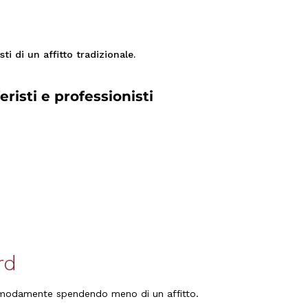
i di un affitto tradizionale.
feristi e professionisti
rd
comodamente spendendo meno di un affitto.