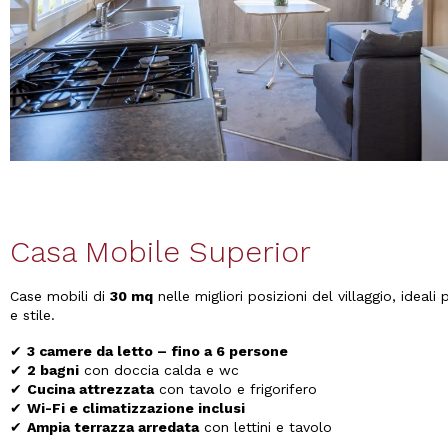
Casa Mobile Superior
Case mobili di
30 mq
nelle migliori posizioni del villaggio, ideal
e stile.
✔
3 camere da letto – fino a 6 persone
✔
2 bagni
con doccia calda e wc
✔
Cucina attrezzata
con tavolo e frigorifero
✔
Wi-Fi e climatizzazione inclusi
✔
Ampia terrazza arredata
con lettini e tavolo