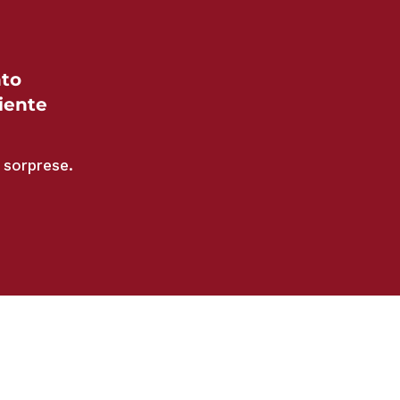
nto
iente
sorprese.